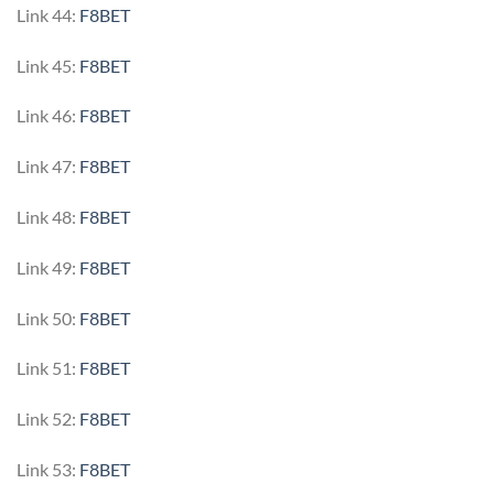
Link 44:
F8BET
Link 45:
F8BET
Link 46:
F8BET
Link 47:
F8BET
Link 48:
F8BET
Link 49:
F8BET
Link 50:
F8BET
Link 51:
F8BET
Link 52:
F8BET
Link 53:
F8BET