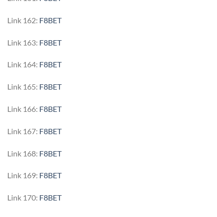
Link 162:
F8BET
Link 163:
F8BET
Link 164:
F8BET
Link 165:
F8BET
Link 166:
F8BET
Link 167:
F8BET
Link 168:
F8BET
Link 169:
F8BET
Link 170:
F8BET