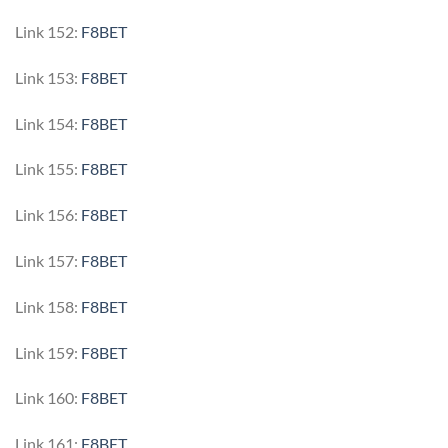
Link 152:
F8BET
Link 153:
F8BET
Link 154:
F8BET
Link 155:
F8BET
Link 156:
F8BET
Link 157:
F8BET
Link 158:
F8BET
Link 159:
F8BET
Link 160:
F8BET
Link 161:
F8BET