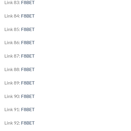
Link 83:
F8BET
Link 84:
F8BET
Link 85:
F8BET
Link 86:
F8BET
Link 87:
F8BET
Link 88:
F8BET
Link 89:
F8BET
Link 90:
F8BET
Link 91:
F8BET
Link 92:
F8BET