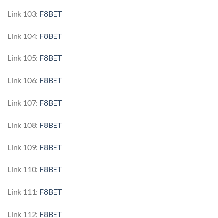
Link 103:
F8BET
Link 104:
F8BET
Link 105:
F8BET
Link 106:
F8BET
Link 107:
F8BET
Link 108:
F8BET
Link 109:
F8BET
Link 110:
F8BET
Link 111:
F8BET
Link 112:
F8BET