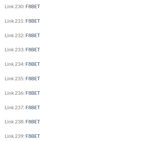
Link 230:
F8BET
Link 231:
F8BET
Link 232:
F8BET
Link 233:
F8BET
Link 234:
F8BET
Link 235:
F8BET
Link 236:
F8BET
Link 237:
F8BET
Link 238:
F8BET
Link 239:
F8BET