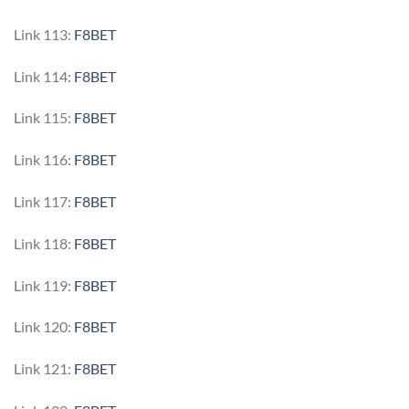
Link 113:
F8BET
Link 114:
F8BET
Link 115:
F8BET
Link 116:
F8BET
Link 117:
F8BET
Link 118:
F8BET
Link 119:
F8BET
Link 120:
F8BET
Link 121:
F8BET