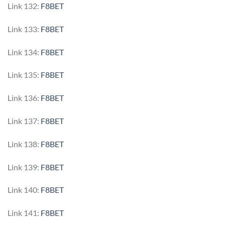
Link 132:
F8BET
Link 133:
F8BET
Link 134:
F8BET
Link 135:
F8BET
Link 136:
F8BET
Link 137:
F8BET
Link 138:
F8BET
Link 139:
F8BET
Link 140:
F8BET
Link 141:
F8BET