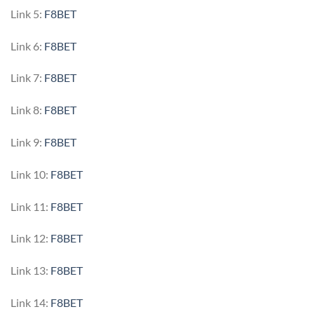
Link 5:
F8BET
Link 6:
F8BET
Link 7:
F8BET
Link 8:
F8BET
Link 9:
F8BET
Link 10:
F8BET
Link 11:
F8BET
Link 12:
F8BET
Link 13:
F8BET
Link 14:
F8BET