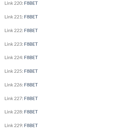
Link 220:
F8BET
Link 221:
F8BET
Link 222:
F8BET
Link 223:
F8BET
Link 224:
F8BET
Link 225:
F8BET
Link 226:
F8BET
Link 227:
F8BET
Link 228:
F8BET
Link 229:
F8BET