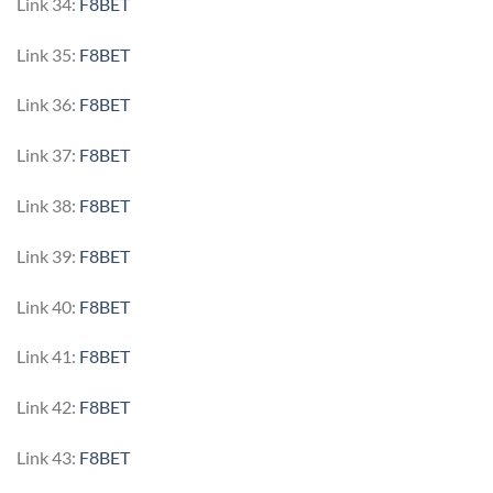
Link 34:
F8BET
Link 35:
F8BET
Link 36:
F8BET
Link 37:
F8BET
Link 38:
F8BET
Link 39:
F8BET
Link 40:
F8BET
Link 41:
F8BET
Link 42:
F8BET
Link 43:
F8BET