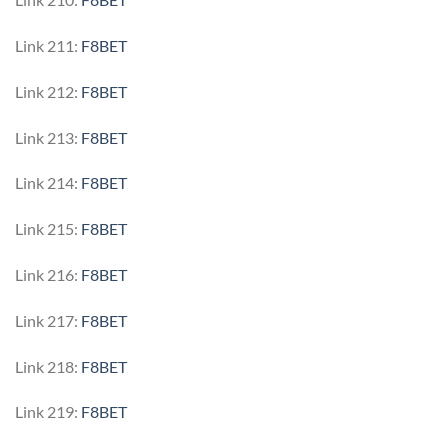
Link 211:
F8BET
Link 212:
F8BET
Link 213:
F8BET
Link 214:
F8BET
Link 215:
F8BET
Link 216:
F8BET
Link 217:
F8BET
Link 218:
F8BET
Link 219:
F8BET