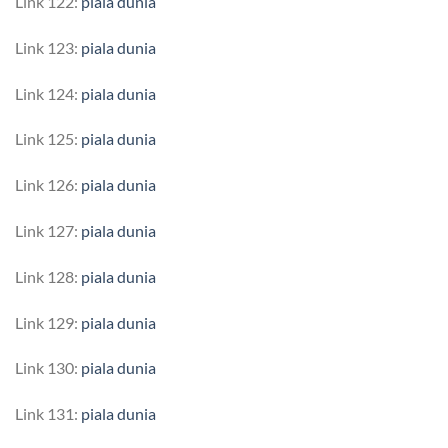
Link 122:
piala dunia
Link 123:
piala dunia
Link 124:
piala dunia
Link 125:
piala dunia
Link 126:
piala dunia
Link 127:
piala dunia
Link 128:
piala dunia
Link 129:
piala dunia
Link 130:
piala dunia
Link 131:
piala dunia