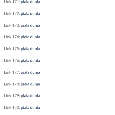
Link 171:
piala dunia
Link 172:
piala dunia
Link 173:
piala dunia
Link 174:
piala dunia
Link 175:
piala dunia
Link 176:
piala dunia
Link 177:
piala dunia
Link 178:
piala dunia
Link 179:
piala dunia
Link 180:
piala dunia