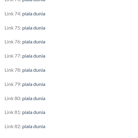
Link 74:
piala dunia
Link 75:
piala dunia
Link 76:
piala dunia
Link 77:
piala dunia
Link 78:
piala dunia
Link 79:
piala dunia
Link 80:
piala dunia
Link 81:
piala dunia
Link 82:
piala dunia