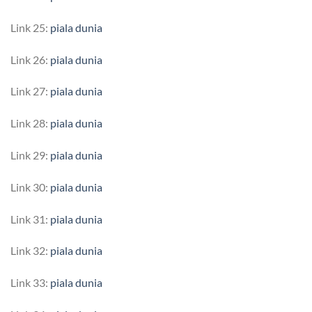
Link 25:
piala dunia
Link 26:
piala dunia
Link 27:
piala dunia
Link 28:
piala dunia
Link 29:
piala dunia
Link 30:
piala dunia
Link 31:
piala dunia
Link 32:
piala dunia
Link 33:
piala dunia