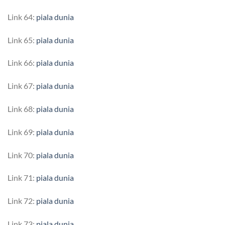
Link 64:
piala dunia
Link 65:
piala dunia
Link 66:
piala dunia
Link 67:
piala dunia
Link 68:
piala dunia
Link 69:
piala dunia
Link 70:
piala dunia
Link 71:
piala dunia
Link 72:
piala dunia
Link 73:
piala dunia