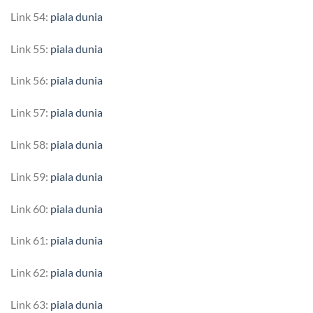
Link 54:
piala dunia
Link 55:
piala dunia
Link 56:
piala dunia
Link 57:
piala dunia
Link 58:
piala dunia
Link 59:
piala dunia
Link 60:
piala dunia
Link 61:
piala dunia
Link 62:
piala dunia
Link 63:
piala dunia