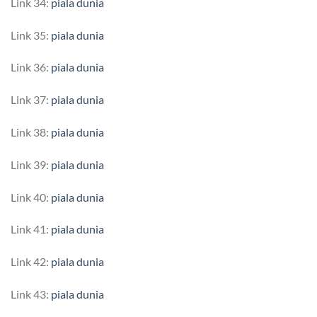
Link 34:
piala dunia
Link 35:
piala dunia
Link 36:
piala dunia
Link 37:
piala dunia
Link 38:
piala dunia
Link 39:
piala dunia
Link 40:
piala dunia
Link 41:
piala dunia
Link 42:
piala dunia
Link 43:
piala dunia