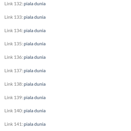
Link 132:
piala dunia
Link 133:
piala dunia
Link 134:
piala dunia
Link 135:
piala dunia
Link 136:
piala dunia
Link 137:
piala dunia
Link 138:
piala dunia
Link 139:
piala dunia
Link 140:
piala dunia
Link 141:
piala dunia