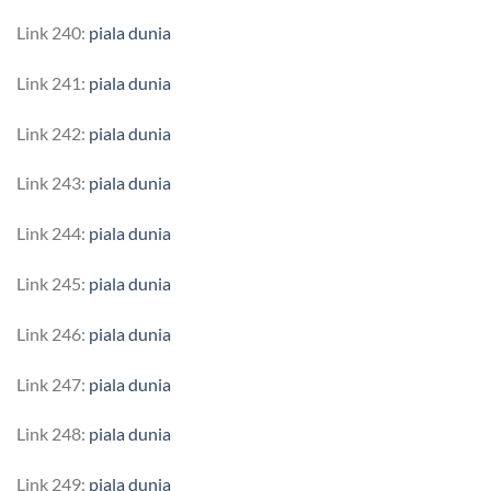
Link 240:
piala dunia
Link 241:
piala dunia
Link 242:
piala dunia
Link 243:
piala dunia
Link 244:
piala dunia
Link 245:
piala dunia
Link 246:
piala dunia
Link 247:
piala dunia
Link 248:
piala dunia
Link 249:
piala dunia