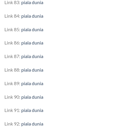
Link 83:
piala dunia
Link 84:
piala dunia
Link 85:
piala dunia
Link 86:
piala dunia
Link 87:
piala dunia
Link 88:
piala dunia
Link 89:
piala dunia
Link 90:
piala dunia
Link 91:
piala dunia
Link 92:
piala dunia