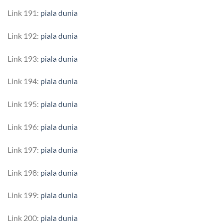
Link 191:
piala dunia
Link 192:
piala dunia
Link 193:
piala dunia
Link 194:
piala dunia
Link 195:
piala dunia
Link 196:
piala dunia
Link 197:
piala dunia
Link 198:
piala dunia
Link 199:
piala dunia
Link 200:
piala dunia