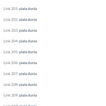
Link 201:
piala dunia
Link 202:
piala dunia
Link 203:
piala dunia
Link 204:
piala dunia
Link 205:
piala dunia
Link 206:
piala dunia
Link 207:
piala dunia
Link 208:
piala dunia
Link 209:
piala dunia
Link 210:
piala dunia