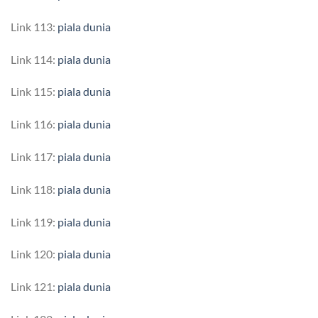
Link 113:
piala dunia
Link 114:
piala dunia
Link 115:
piala dunia
Link 116:
piala dunia
Link 117:
piala dunia
Link 118:
piala dunia
Link 119:
piala dunia
Link 120:
piala dunia
Link 121:
piala dunia